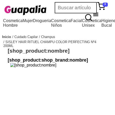
0
Cosmetica
Mujer
Drogueria
Cosmetica
Facial
Cosmetica
Higien
Hombre
Niños
Unisex
Bucal
Inicio
Cuidado Capilar
Champus
SISLEY HAIR RITUEL CHAMPU COLOR PERFECTING Nº4
200ML
[shop_product:nombre]
[shop_product:shop_brand:nombre]