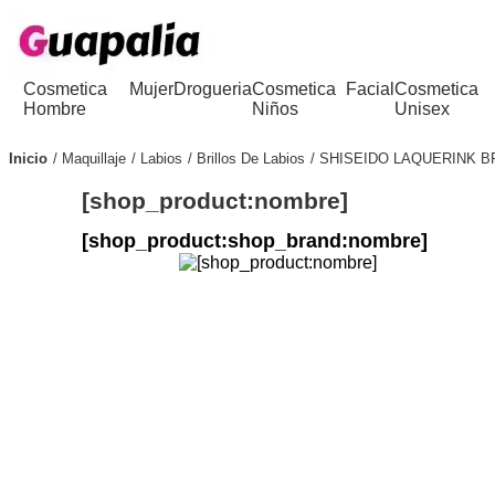
Cosmetica
Mujer
Drogueria
Cosmetica
Facial
Cosmetica
Hombre
Niños
Unisex
Inicio
Maquillaje
Labios
Brillos De Labios
SHISEIDO LAQUERINK BR
[shop_product:nombre]
[shop_product:shop_brand:nombre]