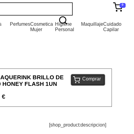
0
s
Perfumes
Cosmetica
Higiene
Maquillaje
Cuidado
Mujer
Personal
Capilar
LAQUERINK BRILLO DE
Comprar
0 HONEY FLASH 1UN
 €
[shop_product:descripcion]