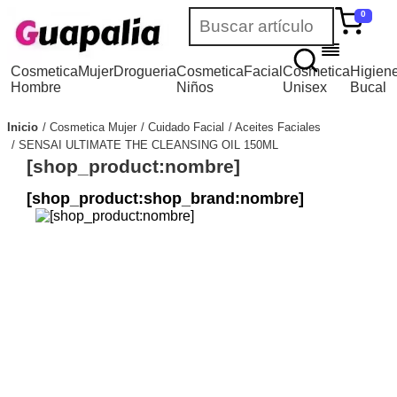
0
Cosmetica
Mujer
Drogueria
Cosmetica
Facial
Cosmetica
Higien
Hombre
Niños
Unisex
Bucal
Inicio
Cosmetica Mujer
Cuidado Facial
Aceites Faciales
SENSAI ULTIMATE THE CLEANSING OIL 150ML
[shop_product:nombre]
[shop_product:shop_brand:nombre]