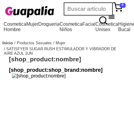
0
Cosmetica
Mujer
Drogueria
Cosmetica
Facial
Cosmetica
Higien
Hombre
Niños
Unisex
Bucal
Inicio
Productos Sexuales
Mujer
SATISFYER SUGAR RUSH ESTIMULADOR Y VIBRADOR DE
AIRE AZUL 1UN
[shop_product:nombre]
[shop_product:shop_brand:nombre]