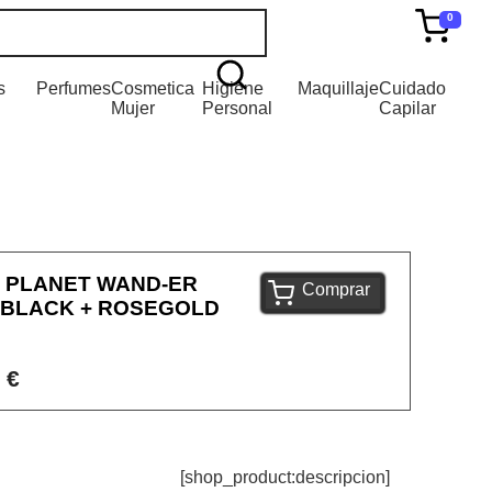
0
s
Perfumes
Cosmetica
Higiene
Maquillaje
Cuidado
Mujer
Personal
Capilar
 PLANET WAND-ER
Comprar
 BLACK + ROSEGOLD
 €
[shop_product:descripcion]