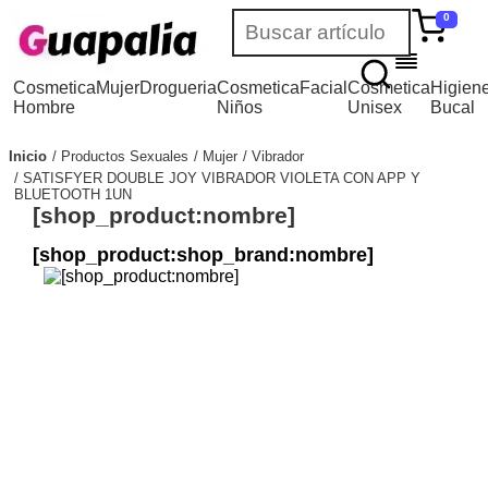
0
Cosmetica
Mujer
Drogueria
Cosmetica
Facial
Cosmetica
Higien
Hombre
Niños
Unisex
Bucal
Inicio
Productos Sexuales
Mujer
Vibrador
SATISFYER DOUBLE JOY VIBRADOR VIOLETA CON APP Y
BLUETOOTH 1UN
[shop_product:nombre]
[shop_product:shop_brand:nombre]