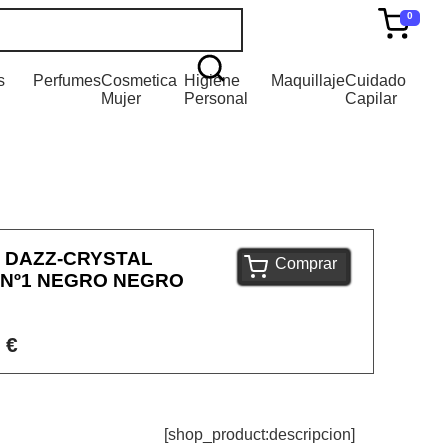
0
s
Perfumes
Cosmetica
Higiene
Maquillaje
Cuidado
Mujer
Personal
Capilar
 DAZZ-CRYSTAL
Comprar
 Nº1 NEGRO NEGRO
 €
[shop_product:descripcion]