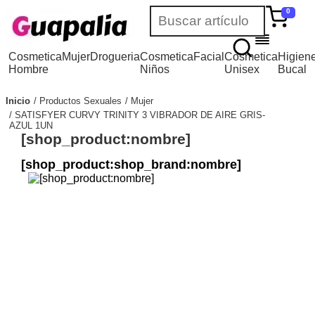
0
Cosmetica
Mujer
Drogueria
Cosmetica
Facial
Cosmetica
Higien
Hombre
Niños
Unisex
Bucal
Inicio
Productos Sexuales
Mujer
SATISFYER CURVY TRINITY 3 VIBRADOR DE AIRE GRIS-
AZUL 1UN
[shop_product:nombre]
[shop_product:shop_brand:nombre]