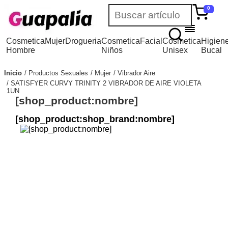
0
Cosmetica
Mujer
Drogueria
Cosmetica
Facial
Cosmetica
Higien
Hombre
Niños
Unisex
Bucal
Inicio
Productos Sexuales
Mujer
Vibrador Aire
SATISFYER CURVY TRINITY 2 VIBRADOR DE AIRE VIOLETA
1UN
[shop_product:nombre]
[shop_product:shop_brand:nombre]