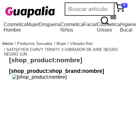
0
Cosmetica
Mujer
Drogueria
Cosmetica
Facial
Cosmetica
Higien
Hombre
Niños
Unisex
Bucal
Inicio
Productos Sexuales
Mujer
Vibrador Aire
SATISFYER CURVY TRINITY 2 VIBRADOR DE AIRE NEGRO
NEGRO 1UN
[shop_product:nombre]
[shop_product:shop_brand:nombre]