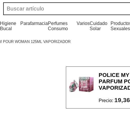
Higiene
Parafarmacia
Perfumes
Varios
Cuidado
Producto
Bucal
Consumo
Solar
Sexuales
UM POUR WOMAN 125ML VAPORIZADOR
POLICE MY
PARFUM P
VAPORIZA
19,36
Precio: