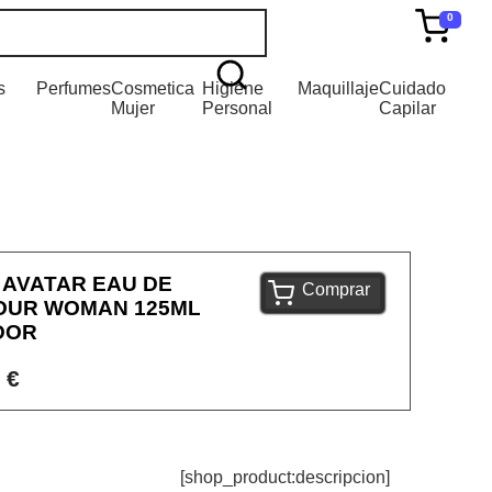
0
s
Perfumes
Cosmetica
Higiene
Maquillaje
Cuidado
Mujer
Personal
Capilar
 AVATAR EAU DE
Comprar
OUR WOMAN 125ML
DOR
 €
[shop_product:descripcion]