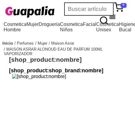
0
Cosmetica
Mujer
Drogueria
Cosmetica
Facial
Cosmetica
Higien
Hombre
Niños
Unisex
Bucal
Inicio
Perfumes
Mujer
Maison Asrar
MAISON ASRAR ALONOUD EAU DE PARFUM 100ML
VAPORIZADOR
[shop_product:nombre]
[shop_product:shop_brand:nombre]