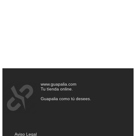
www.guapalia.com
Tu tíenda online.
Guapalia como tú desees.
Aviso Legal