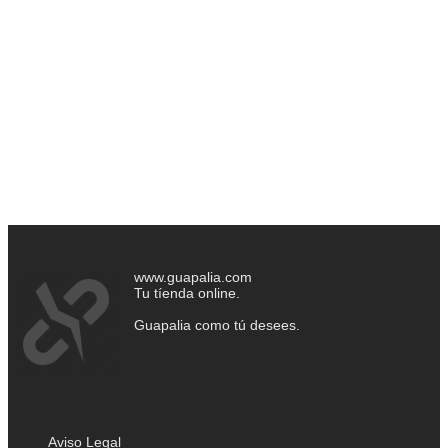
www.guapalia.com
Tu tíenda online.
Guapalia como tú desees.
Aviso Legal