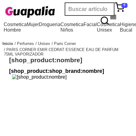
0
Cosmetica
Mujer
Drogueria
Cosmetica
Facial
Cosmetica
Higien
Hombre
Niños
Unisex
Bucal
Inicio
Perfumes
Unisex
Paris Corner
PARIS CORNER EMIR CEDRAT ESSENCE EAU DE PARFUM
75ML VAPORIZADOR
[shop_product:nombre]
[shop_product:shop_brand:nombre]