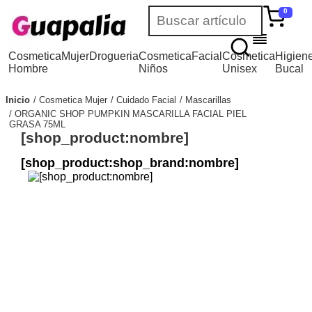
0
Cosmetica
Mujer
Drogueria
Cosmetica
Facial
Cosmetica
Higien
Hombre
Niños
Unisex
Bucal
Inicio
Cosmetica Mujer
Cuidado Facial
Mascarillas
ORGANIC SHOP PUMPKIN MASCARILLA FACIAL PIEL
GRASA 75ML
[shop_product:nombre]
[shop_product:shop_brand:nombre]