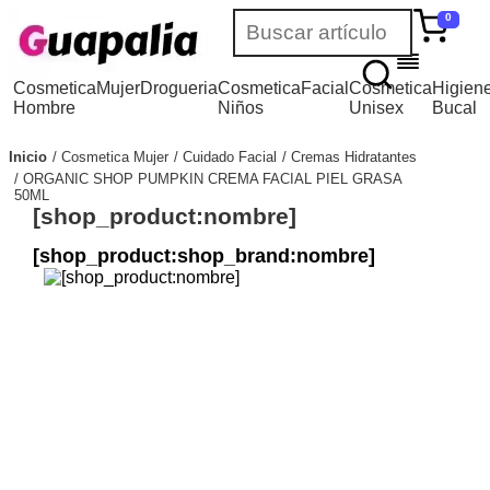
0
Cosmetica
Mujer
Drogueria
Cosmetica
Facial
Cosmetica
Higien
Hombre
Niños
Unisex
Bucal
Inicio
Cosmetica Mujer
Cuidado Facial
Cremas Hidratantes
ORGANIC SHOP PUMPKIN CREMA FACIAL PIEL GRASA
50ML
[shop_product:nombre]
[shop_product:shop_brand:nombre]