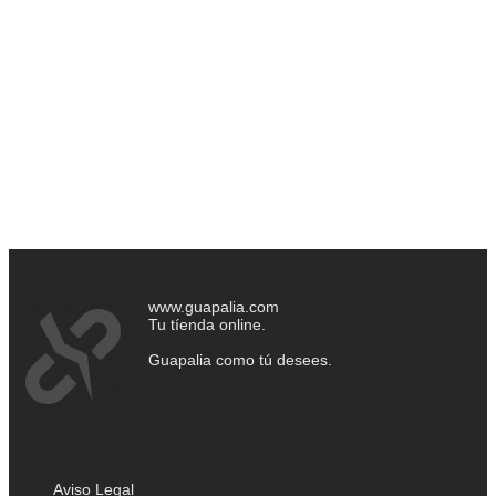
www.guapalia.com
Tu tíenda online.
Guapalia como tú desees.
Aviso Legal