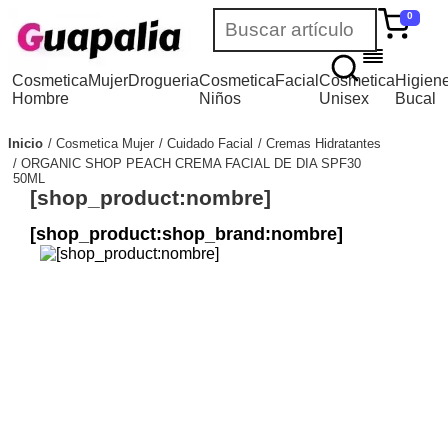
0
Cosmetica
Mujer
Drogueria
Cosmetica
Facial
Cosmetica
Higien
Hombre
Niños
Unisex
Bucal
Inicio
Cosmetica Mujer
Cuidado Facial
Cremas Hidratantes
ORGANIC SHOP PEACH CREMA FACIAL DE DIA SPF30
50ML
[shop_product:nombre]
[shop_product:shop_brand:nombre]