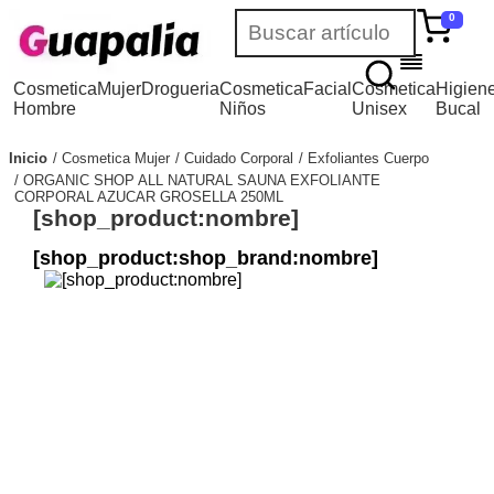
0
Cosmetica
Mujer
Drogueria
Cosmetica
Facial
Cosmetica
Higien
Hombre
Niños
Unisex
Bucal
Inicio
Cosmetica Mujer
Cuidado Corporal
Exfoliantes Cuerpo
ORGANIC SHOP ALL NATURAL SAUNA EXFOLIANTE
CORPORAL AZUCAR GROSELLA 250ML
[shop_product:nombre]
[shop_product:shop_brand:nombre]