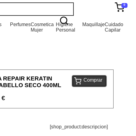
0
s
Perfumes
Cosmetica
Higiene
Maquillaje
Cuidado
Mujer
Personal
Capilar
 REPAIR KERATIN
Comprar
ABELLO SECO 400ML
 €
[shop_product:descripcion]