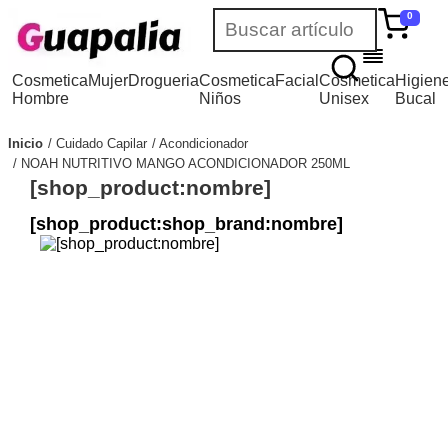
0
Cosmetica
Mujer
Drogueria
Cosmetica
Facial
Cosmetica
Higien
Hombre
Niños
Unisex
Bucal
Inicio
Cuidado Capilar
Acondicionador
NOAH NUTRITIVO MANGO ACONDICIONADOR 250ML
[shop_product:nombre]
[shop_product:shop_brand:nombre]