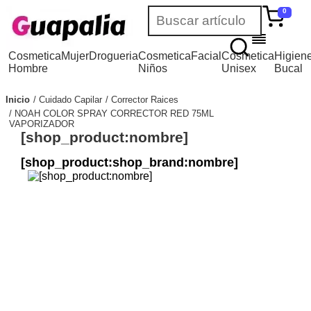
0
Cosmetica
Mujer
Drogueria
Cosmetica
Facial
Cosmetica
Higien
Hombre
Niños
Unisex
Bucal
Inicio
Cuidado Capilar
Corrector Raices
NOAH COLOR SPRAY CORRECTOR RED 75ML
VAPORIZADOR
[shop_product:nombre]
[shop_product:shop_brand:nombre]