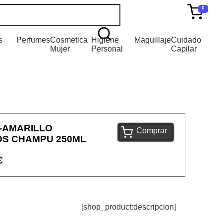
0
s
Perfumes
Cosmetica
Higiene
Maquillaje
Cuidado
Mujer
Personal
Capilar
-AMARILLO
Comprar
S CHAMPU 250ML
€
[shop_product:descripcion]