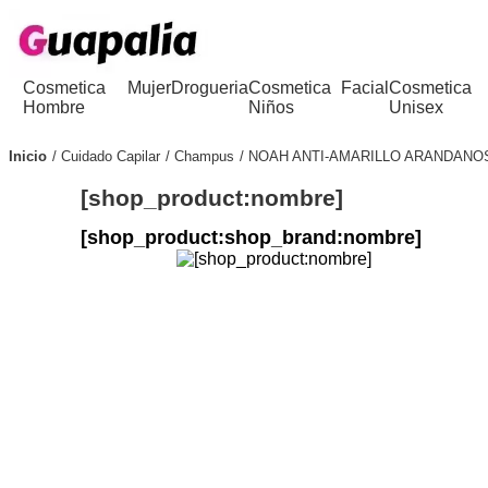
Cosmetica
Mujer
Drogueria
Cosmetica
Facial
Cosmetica
Hombre
Niños
Unisex
Inicio
Cuidado Capilar
Champus
NOAH ANTI-AMARILLO ARANDANO
[shop_product:nombre]
[shop_product:shop_brand:nombre]