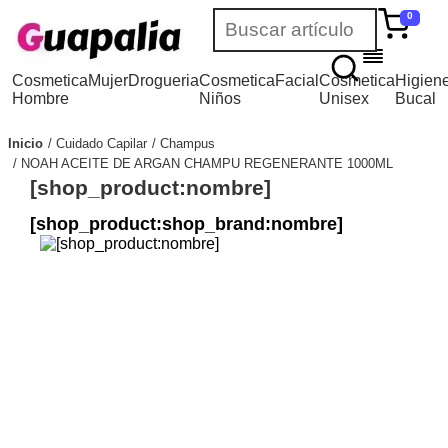
0
Cosmetica
Mujer
Drogueria
Cosmetica
Facial
Cosmetica
Higien
Hombre
Niños
Unisex
Bucal
Inicio
Cuidado Capilar
Champus
NOAH ACEITE DE ARGAN CHAMPU REGENERANTE 1000ML
[shop_product:nombre]
[shop_product:shop_brand:nombre]