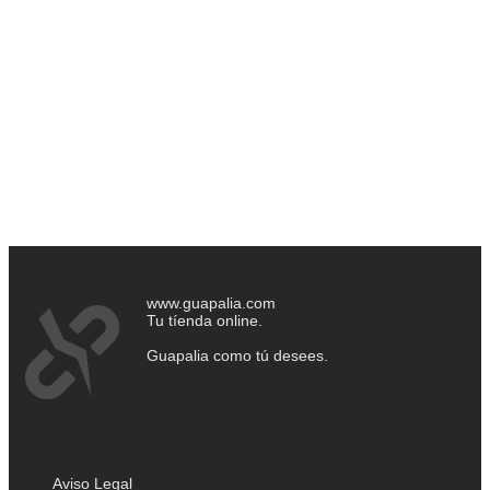
www.guapalia.com
Tu tíenda online.
Guapalia como tú desees.
Aviso Legal