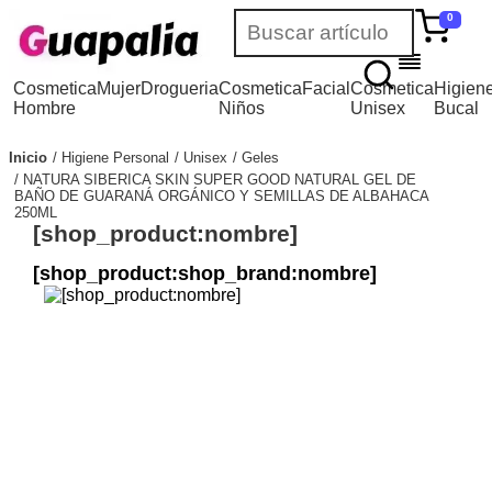
0
Cosmetica
Mujer
Drogueria
Cosmetica
Facial
Cosmetica
Higien
Hombre
Niños
Unisex
Bucal
Inicio
Higiene Personal
Unisex
Geles
NATURA SIBERICA SKIN SUPER GOOD NATURAL GEL DE
BAÑO DE GUARANÁ ORGÁNICO Y SEMILLAS DE ALBAHACA
250ML
[shop_product:nombre]
[shop_product:shop_brand:nombre]