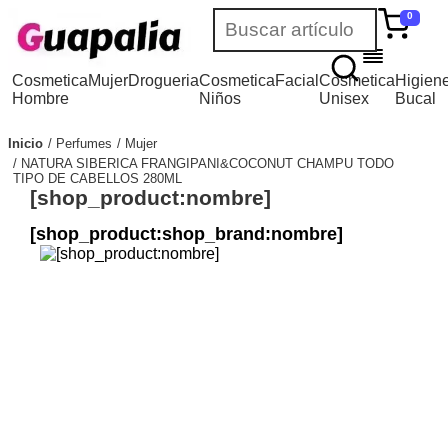
0
Cosmetica
Mujer
Drogueria
Cosmetica
Facial
Cosmetica
Higien
Hombre
Niños
Unisex
Bucal
Inicio
Perfumes
Mujer
NATURA SIBERICA FRANGIPANI&COCONUT CHAMPU TODO
TIPO DE CABELLOS 280ML
[shop_product:nombre]
[shop_product:shop_brand:nombre]