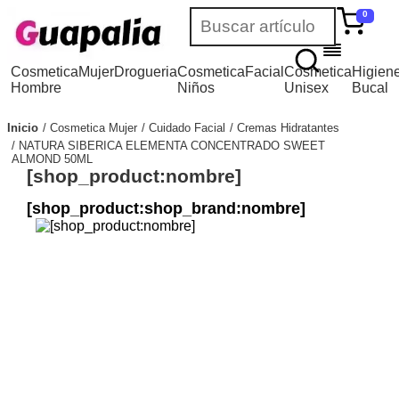
0
Cosmetica
Mujer
Drogueria
Cosmetica
Facial
Cosmetica
Higien
Hombre
Niños
Unisex
Bucal
Inicio
Cosmetica Mujer
Cuidado Facial
Cremas Hidratantes
NATURA SIBERICA ELEMENTA CONCENTRADO SWEET
ALMOND 50ML
[shop_product:nombre]
[shop_product:shop_brand:nombre]