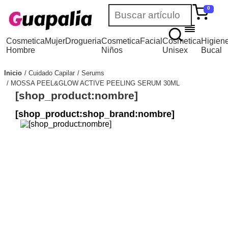
0
Cosmetica
Mujer
Drogueria
Cosmetica
Facial
Cosmetica
Higien
Hombre
Niños
Unisex
Bucal
Inicio
Cuidado Capilar
Serums
MOSSA PEEL&GLOW ACTIVE PEELING SERUM 30ML
[shop_product:nombre]
[shop_product:shop_brand:nombre]