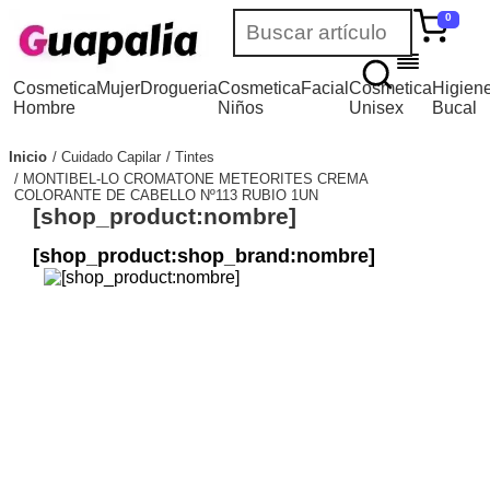
0
Cosmetica
Mujer
Drogueria
Cosmetica
Facial
Cosmetica
Higien
Hombre
Niños
Unisex
Bucal
Inicio
Cuidado Capilar
Tintes
MONTIBEL-LO CROMATONE METEORITES CREMA
COLORANTE DE CABELLO Nº113 RUBIO 1UN
[shop_product:nombre]
[shop_product:shop_brand:nombre]