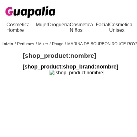
Cosmetica
Mujer
Drogueria
Cosmetica
Facial
Cosmetica
Hombre
Niños
Unisex
Inicio
Perfumes
Mujer
Rouge
MARINA DE BOURBON ROUGE ROYA
[shop_product:nombre]
[shop_product:shop_brand:nombre]