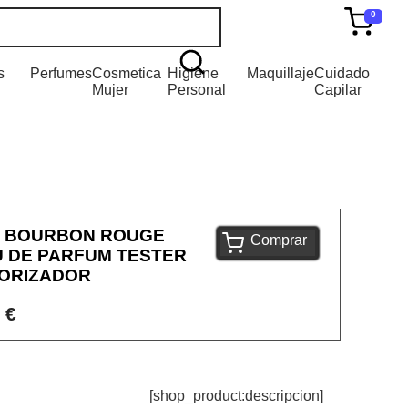
0
s
Perfumes
Cosmetica
Higiene
Maquillaje
Cuidado
Mujer
Personal
Capilar
E BOURBON ROUGE
Comprar
U DE PARFUM TESTER
PORIZADOR
 €
[shop_product:descripcion]