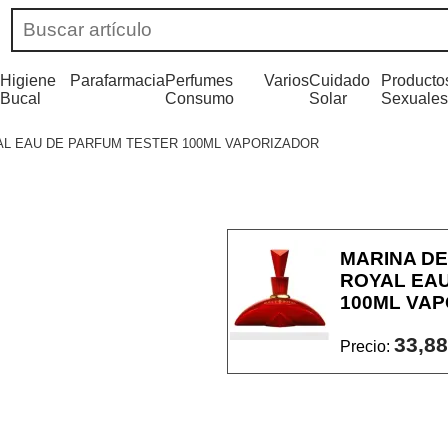
Higiene
Parafarmacia
Perfumes
Varios
Cuidado
Producto
Bucal
Consumo
Solar
Sexuales
L EAU DE PARFUM TESTER 100ML VAPORIZADOR
MARINA D
ROYAL EA
100ML VA
33,88
Precio: