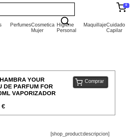
0
s
Perfumes
Cosmetica
Higiene
Maquillaje
Cuidado
Mujer
Personal
Capilar
LHAMBRA YOUR
Comprar
U DE PARFUM FOR
0ML VAPORIZADOR
 €
[shop_product:descripcion]