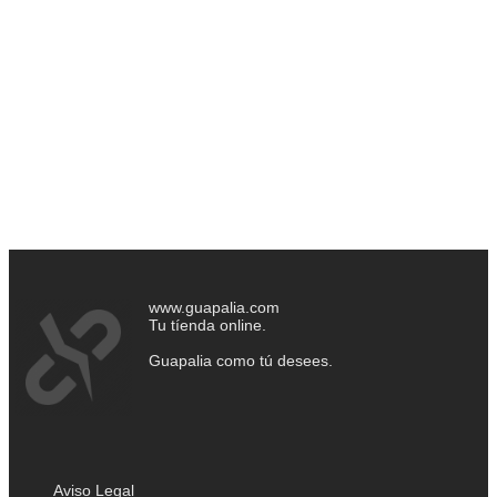
www.guapalia.com
Tu tíenda online.
Guapalia como tú desees.
Aviso Legal