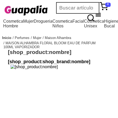
0
Cosmetica
Mujer
Drogueria
Cosmetica
Facial
Cosmetica
Higien
Hombre
Niños
Unisex
Bucal
Inicio
Perfumes
Mujer
Maison Alhambra
MAISON ALHAMBRA FLORAL BLOOM EAU DE PARFUM
100ML VAPORIZADOR
[shop_product:nombre]
[shop_product:shop_brand:nombre]