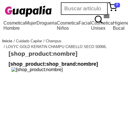
0
Cosmetica
Mujer
Drogueria
Cosmetica
Facial
Cosmetica
Higien
Hombre
Niños
Unisex
Bucal
Inicio
Cuidado Capilar
Champus
LOVYC GOLD KERATIN CHAMPU CABELLO SECO 500ML
[shop_product:nombre]
[shop_product:shop_brand:nombre]