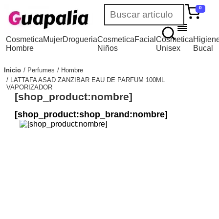
0
Cosmetica
Mujer
Drogueria
Cosmetica
Facial
Cosmetica
Higien
Hombre
Niños
Unisex
Bucal
Inicio
Perfumes
Hombre
LATTAFA ASAD ZANZIBAR EAU DE PARFUM 100ML
VAPORIZADOR
[shop_product:nombre]
[shop_product:shop_brand:nombre]