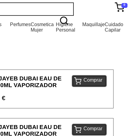
0
s
Perfumes
Cosmetica
Higiene
Maquillaje
Cuidado
Mujer
Personal
Capilar
JAYEB DUBAI EAU DE
Comprar
00ML VAPORIZADOR
 €
JAYEB DUBAI EAU DE
Comprar
00ML VAPORIZADOR