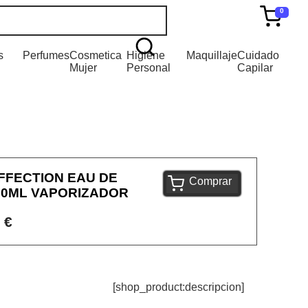
0
s
Perfumes
Cosmetica
Higiene
Maquillaje
Cuidado
Mujer
Personal
Capilar
FFECTION EAU DE
Comprar
00ML VAPORIZADOR
 €
[shop_product:descripcion]