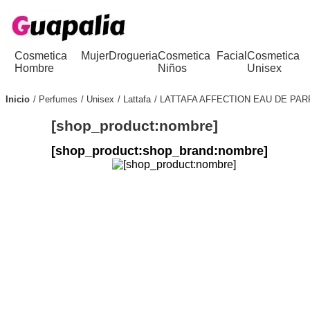
Cosmetica
Mujer
Drogueria
Cosmetica
Facial
Cosmetica
Hombre
Niños
Unisex
Inicio
Perfumes
Unisex
Lattafa
LATTAFA AFFECTION EAU DE PA
[shop_product:nombre]
[shop_product:shop_brand:nombre]