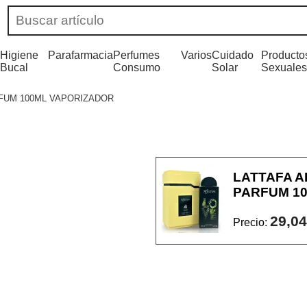
Higiene
Parafarmacia
Perfumes
Varios
Cuidado
Producto
Bucal
Consumo
Solar
Sexuales
RFUM 100ML VAPORIZADOR
LATTAFA A
PARFUM 1
29,04
Precio: