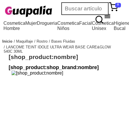
0
Cosmetica
Mujer
Drogueria
Cosmetica
Facial
Cosmetica
Higien
Hombre
Niños
Unisex
Bucal
Inicio
Maquillaje
Rostro
Bases Fluidas
LANCOME TEINT IDOLE ULTRA WEAR BASE CARE&GLOW
540C 30ML
[shop_product:nombre]
[shop_product:shop_brand:nombre]