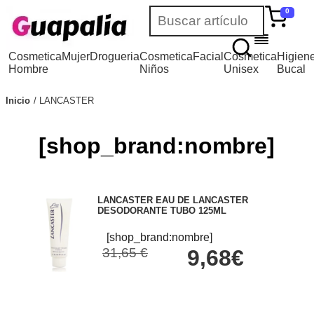
0
Cosmetica
Mujer
Drogueria
Cosmetica
Facial
Cosmetica
Higien
Hombre
Niños
Unisex
Bucal
Inicio
LANCASTER
[shop_brand:nombre]
LANCASTER EAU DE LANCASTER
DESODORANTE TUBO 125ML
[shop_brand:nombre]
31,65 €
9,68€