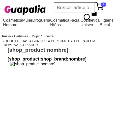
0
Cosmetica
Mujer
Drogueria
Cosmetica
Facial
Cosmetica
Higien
Hombre
Niños
Unisex
Bucal
Inicio
Perfumes
Mujer
Juliette
JULIETTE HAS A GUN NOT A PERFUME EAU DE PARFUM
100ML VAPORIZADOR
[shop_product:nombre]
[shop_product:shop_brand:nombre]