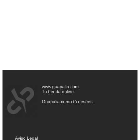
www.guapalia.com
Tu tíenda online.
Guapalia como tú desees.
Aviso Legal