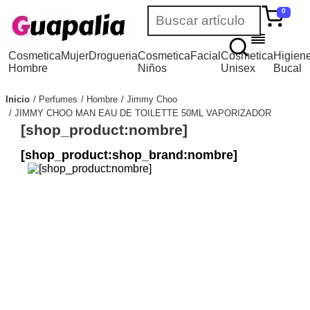
0
Cosmetica
Mujer
Drogueria
Cosmetica
Facial
Cosmetica
Higien
Hombre
Niños
Unisex
Bucal
Inicio
Perfumes
Hombre
Jimmy Choo
JIMMY CHOO MAN EAU DE TOILETTE 50ML VAPORIZADOR
[shop_product:nombre]
[shop_product:shop_brand:nombre]