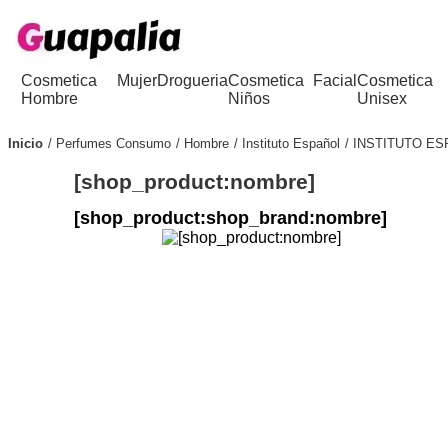
Cosmetica
Mujer
Drogueria
Cosmetica
Facial
Cosmetica
Hombre
Niños
Unisex
Inicio
Perfumes Consumo
Hombre
Instituto Español
INSTITUTO E
[shop_product:nombre]
[shop_product:shop_brand:nombre]