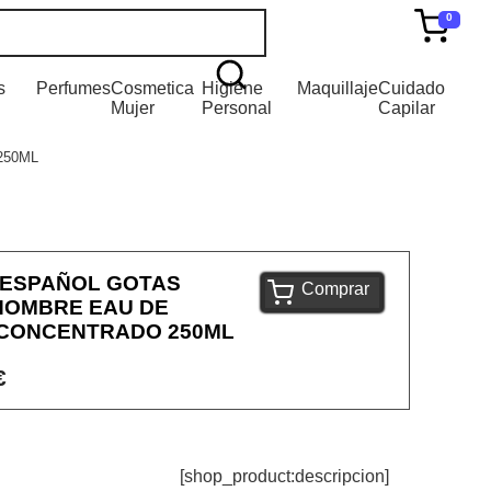
0
s
Perfumes
Cosmetica
Higiene
Maquillaje
Cuidado
Mujer
Personal
Capilar
250ML
 ESPAÑOL GOTAS
Comprar
HOMBRE EAU DE
CONCENTRADO 250ML
€
[shop_product:descripcion]