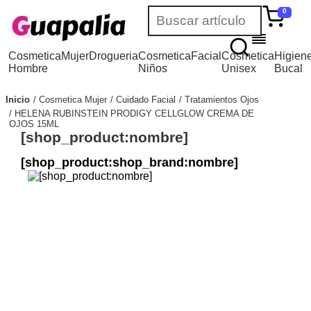
0
Cosmetica
Mujer
Drogueria
Cosmetica
Facial
Cosmetica
Higien
Hombre
Niños
Unisex
Bucal
Inicio
Cosmetica Mujer
Cuidado Facial
Tratamientos Ojos
HELENA RUBINSTEIN PRODIGY CELLGLOW CREMA DE
OJOS 15ML
[shop_product:nombre]
[shop_product:shop_brand:nombre]