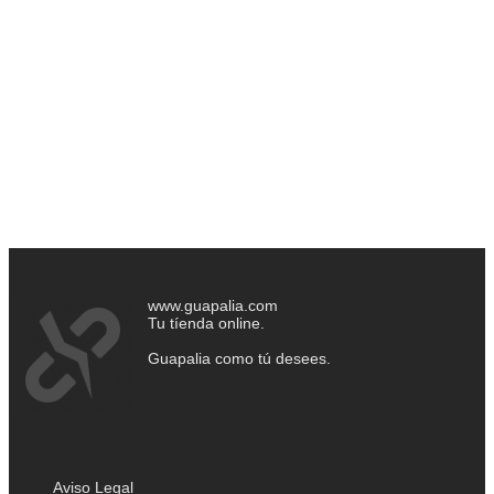
www.guapalia.com
Tu tíenda online.
Guapalia como tú desees.
Aviso Legal