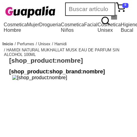
0
Cosmetica
Mujer
Drogueria
Cosmetica
Facial
Cosmetica
Higien
Hombre
Niños
Unisex
Bucal
Inicio
Perfumes
Unisex
Hamidi
HAMIDI NATURAL MUKHALLAT MUSK EAU DE PARFUM SIN
ALCOHOL 100ML
[shop_product:nombre]
[shop_product:shop_brand:nombre]