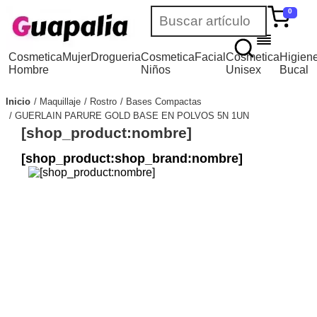
0
Cosmetica
Mujer
Drogueria
Cosmetica
Facial
Cosmetica
Higien
Hombre
Niños
Unisex
Bucal
Inicio
Maquillaje
Rostro
Bases Compactas
GUERLAIN PARURE GOLD BASE EN POLVOS 5N 1UN
[shop_product:nombre]
[shop_product:shop_brand:nombre]