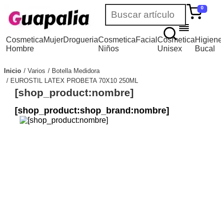
0
Cosmetica
Mujer
Drogueria
Cosmetica
Facial
Cosmetica
Higien
Hombre
Niños
Unisex
Bucal
Inicio
Varios
Botella Medidora
EUROSTIL LATEX PROBETA 70X10 250ML
[shop_product:nombre]
[shop_product:shop_brand:nombre]