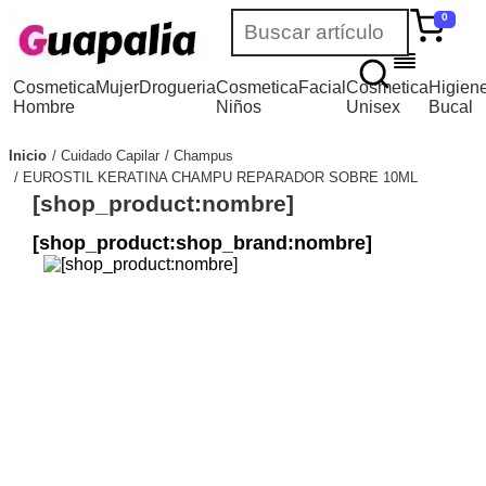
0
Cosmetica
Mujer
Drogueria
Cosmetica
Facial
Cosmetica
Higien
Hombre
Niños
Unisex
Bucal
Inicio
Cuidado Capilar
Champus
EUROSTIL KERATINA CHAMPU REPARADOR SOBRE 10ML
[shop_product:nombre]
[shop_product:shop_brand:nombre]