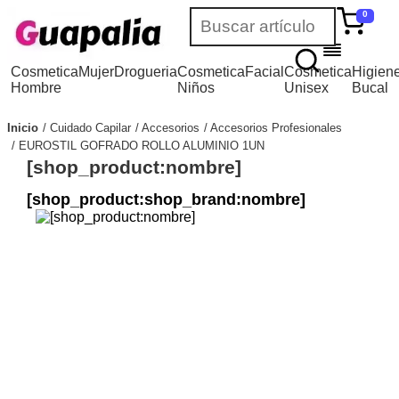
0
Cosmetica
Mujer
Drogueria
Cosmetica
Facial
Cosmetica
Higien
Hombre
Niños
Unisex
Bucal
Inicio
Cuidado Capilar
Accesorios
Accesorios Profesionales
EUROSTIL GOFRADO ROLLO ALUMINIO 1UN
[shop_product:nombre]
[shop_product:shop_brand:nombre]