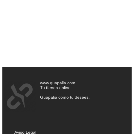
www.guapalia.com
Tu tíenda online.
Guapalia como tú desees.
Aviso Legal