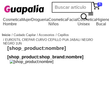
0
Cosmetica
Mujer
Drogueria
Cosmetica
Facial
Cosmetica
Higien
Hombre
Niños
Unisex
Bucal
Inicio
Cuidado Capilar
Accesorios
Cepillos
EUROSTIL CREPAR CURVO CEPILLO PUA JABALI NEGRO
NEGRO 1UN
[shop_product:nombre]
[shop_product:shop_brand:nombre]