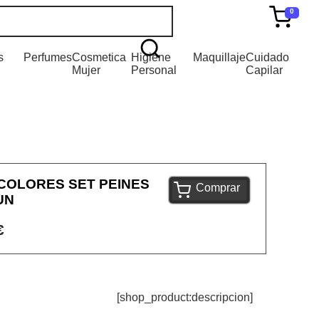
0
s
Perfumes
Cosmetica
Higiene
Maquillaje
Cuidado
Mujer
Personal
Capilar
COLORES SET PEINES
Comprar
UN
€
[shop_product:descripcion]