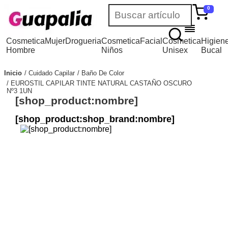
0
Cosmetica
Mujer
Drogueria
Cosmetica
Facial
Cosmetica
Higien
Hombre
Niños
Unisex
Bucal
Inicio
Cuidado Capilar
Baño De Color
EUROSTIL CAPILAR TINTE NATURAL CASTAÑO OSCURO
Nº3 1UN
[shop_product:nombre]
[shop_product:shop_brand:nombre]