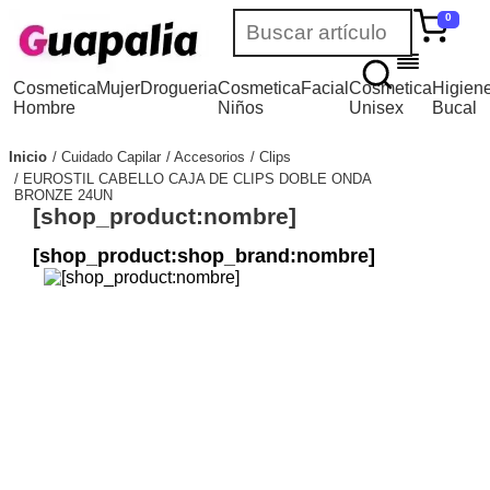
0
Cosmetica
Mujer
Drogueria
Cosmetica
Facial
Cosmetica
Higien
Hombre
Niños
Unisex
Bucal
Inicio
Cuidado Capilar
Accesorios
Clips
EUROSTIL CABELLO CAJA DE CLIPS DOBLE ONDA
BRONZE 24UN
[shop_product:nombre]
[shop_product:shop_brand:nombre]