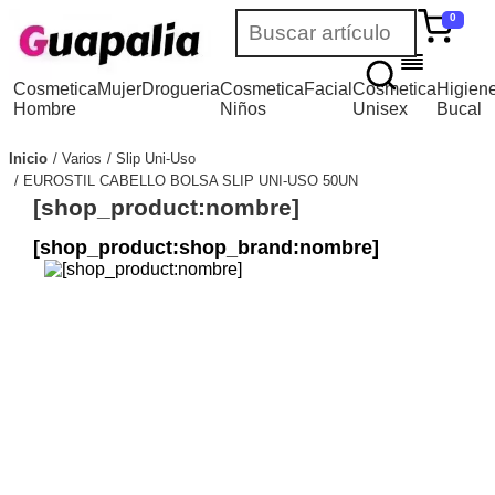
0
Cosmetica
Mujer
Drogueria
Cosmetica
Facial
Cosmetica
Higien
Hombre
Niños
Unisex
Bucal
Inicio
Varios
Slip Uni-Uso
EUROSTIL CABELLO BOLSA SLIP UNI-USO 50UN
[shop_product:nombre]
[shop_product:shop_brand:nombre]